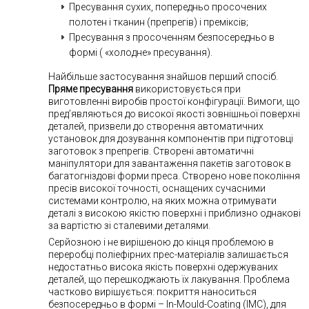
Пресування сухих, попередньо просочених
полотен і тканин (препрегів) і преміксів;
Пресування з просоченням безпосередньо в
формі ( «холодне» пресування).
Найбільше застосування знайшов перший спосіб.
Пряме пресування
використовується при
виготовленні виробів простої конфігурації. Вимоги, що
пред’являються до високої якості зовнішньої поверхні
деталей, призвели до створення автоматичних
установок для дозування компонентів при підготовці
заготовок з препрегів. Створені автоматичні
маніпулятори для завантаження пакетів заготовок в
багатогніздові форми преса. Створено нове покоління
пресів високої точності, оснащених сучасними
системами контролю, на яких можна отримувати
деталі з високою якістю поверхні і приблизно однакові
за вартістю зі сталевими деталями.
Серйозною і не вирішеною до кінця проблемою в
переробці поліефірних прес-матеріалів залишається
недостатньо висока якість поверхні одержуваних
деталей, що перешкоджають їх лакування. Проблема
частково вирішується: покриття наноситься
безпосередньо в формі – In-Mould-Coating (IMC), для