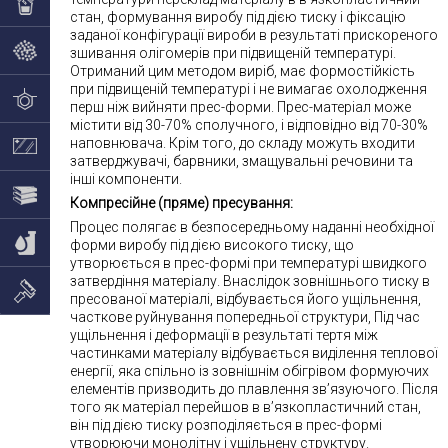
стан, формування виробу під дією тиску і фіксацію
заданої конфігурації вироби в результаті прискореного
зшивання олігомерів при підвищеній температурі.
Отриманий цим методом виріб, має формостійкість
при підвищеній температурі і не вимагає охолодження
перш ніж вийняти прес-форми. Прес-матеріал може
містити від 30-70% сполучного, і відповідно від 70-30%
наповнювача. Крім того, до складу можуть входити
затверджувачі, барвники, змащувальні речовини та
інші компоненти.
Компресійне (пряме) пресування:
Процес полягає в безпосередньому наданні необхідної
форми виробу під дією високого тиску, що
утворюється в прес-формі при температурі швидкого
затвердіння матеріалу. Внаслідок зовнішнього тиску в
пресованої матеріалі, відбувається його ущільнення,
часткове руйнування попередньої структури, Під час
ущільнення і деформації в результаті тертя між
частинками матеріалу відбувається виділення теплової
енергії, яка спільно із зовнішнім обігрівом формуючих
елементів призводить до плавлення зв’язуючого. Після
того як матеріал перейшов в в’язкопластичний стан,
він під дією тиску розподіляється в прес-формі
утворюючи монолітну і ущільнену структуру.