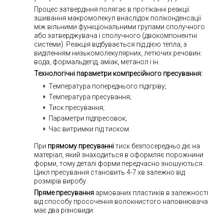
Процес затвердіння полягає в протіканні реакції
зшивання макромолекул внаслідок поліконденсації
між вільними функціональними групами сполучного
або затверджувача і сполучного (двокомпонентні
системи). Реакція відбувається під дією тепла, з
виділенням низькомолекулярних, летючих речовин:
вода, формальдегід, аміак, метанол і ін.
Технологічні параметри компресійного пресування:
Температура попереднього підігріву;
Температура пресування;
Тиск пресування;
Параметри підпресовок;
Час витримки під тиском.
При
прямому пресуванні
тиск безпосередньо діє на
матеріал, який знаходиться в оформляє порожнини
форми, тому деталі форми передчасно зношуються.
Цикл пресування становить 4-7 хв залежно від
розмірів виробу.
Пряме пресування
армованих пластиків в залежності
від способу просочення волокнистого наповнювача
має два різновиди: