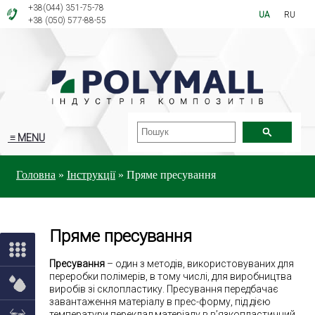
+38(044) 351-75-78
UA
RU
+38 (050) 577-88-55
≡ MENU
Головна
»
Інструкції
»
Пряме пресування
Пряме пресування
Пресування
– один з методів, використовуваних для
переробки полімерів, в тому числі, для виробництва
виробів зі склопластику. Пресування передбачає
завантаження матеріалу в прес-форму, під дією
температури переклад матеріалу в в’язкопластичний