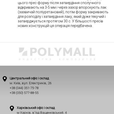
цього прес-форму після затвердіння сполучного
відкривають на 3-5 мм і через зазор впорскують лак
(зазвичай поліуретановий); потім форму закривають
для розподілу і затвердіння лаку, який дуже текучий і
затверджується протягом 30 с. У більшості пресів
нових конструкцій ця операція передбачена.
Центральний офіс і склад
м. Київ, вул. Електриків, 26
+38 (044) 351-75-78
+38 (050) 577-88-55
Харківський офіс і склад
м Харків, в'їзд Ващенківський, 4