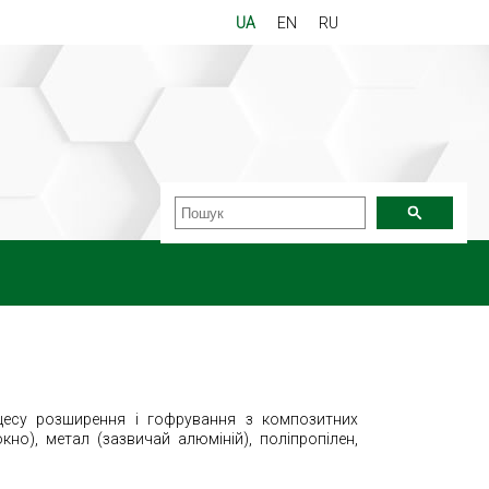
UA
EN
RU
цесу розширення і гофрування з композитних
кно), метал (зазвичай алюміній), поліпропілен,