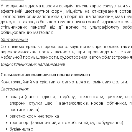
У поєднанні з двома шарами сендвіч-панель характеризується як 
ефективній шестикутної формі, міцність на стискування сотов
Поліпропіленовий заповнювач, в порівнянні з паперовим, має низк
до води, а також до більшості кислот, лугів і солей, відрізняються
стільникових панелей від дії вогню та ультрафіолету заб
облицювальних матеріалів
.
Застосування
Сотовые материалы широко используются как при плоских, так и 
аэрокосмическая промышленность, при производстве лёгки
мебельной промышленности, судостроения, автомобилестроения, 
Види стільникових наповнювачів
Стільникові наповнювачі на основі алюмінію
Конструкційний матеріал виготовляється з алюмінієвих фольги
.
Застосування
:
авіація (панелі підлоги, інтер’єру, інтерцептори, тримери, с
елерони, стулки шасі і вантажолюків, носові обтічники, п
частини крила)
ракетно-космічна техніка
транспорт (залізничний, автомобільний, суднобудування)
будівництво