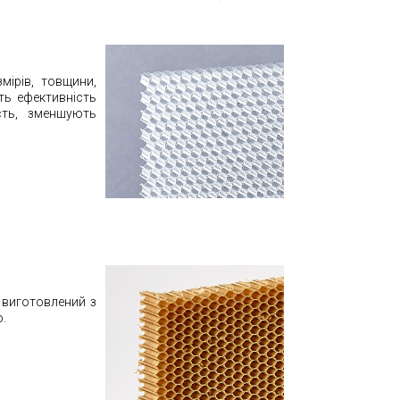
мірів, товщини,
ть ефективність
сть, зменшують
 виготовлений з
ю
.