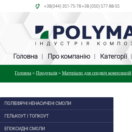
+38(044) 351-75-78
+38 (050) 577-88-55
Головна
Про компанію
Категорії
Головна
»
Продукція
»
Матеріали для сендвіч композицій
ПОЛІЕФІРНІ НЕНАСИЧЕНІ СМОЛИ
ГЕЛЬКОУТ І ТОПКОУТ
ЕПОКСИДНІ СМОЛИ