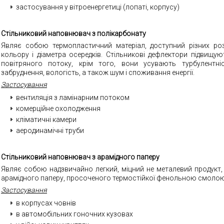
застосування у вітроенергетиці (лопаті, корпусу)
Стільниковий наповнювач з полікарбонату
Являє собою термопластичний матеріал, доступний різних роз
кольору і діаметра осередків. Стільникові дефлектори підвищую
повітряного потоку, крім того, вони усувають турбулентні
забруднення, вологість, а також шум і споживання енергії
.
Застосування
вентиляція з ламінарним потоком
комерційне охолодження
кліматичні камери
аеродинамічні труби
Стільниковий наповнювач з арамідного паперу
Являє собою надзвичайно легкий, міцний не металевий продукт,
арамідного паперу, просоченого термостійкої фенольною смоло
Застосування
в корпусах човнів
в автомобільних гоночних кузовах