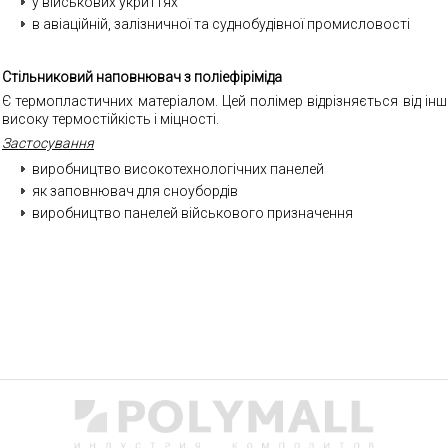
у військових укриттях
в авіаційній, залізничної та суднобудівної промисловості
Стільниковий наповнювач з поліефіріміда
Є термопластичних матеріалом. Цей полімер відрізняється від ін
високу термостійкість і міцності
.
Застосування
виробництво високотехнологічних панелей
як заповнювач для сноубордів
виробництво панелей військового призначення