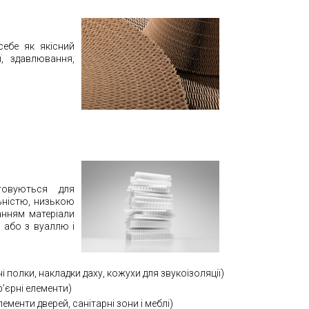
себе як якісний
ї, здавлювання,
товуються для
ьністю, низькою
анням матеріали
ю або з вуаллю і
 полки, накладки даху, кожухи для звукоізоляції)
р’єрні елементи)
лементи дверей, санітарні зони і меблі)