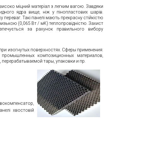
високо міцний матеріал з легким вагою. Завдяки
идного ядра вище, ніж у пінопластових шарів.
у переваг. Такі панелі мають прекрасну стійкістю
 низькою (0,065 Вт / мК) теплопровідністю. Захист
езпечується за рахунок правильного вибору
при изогнутых поверхностях. Сферы применения:
х промышленных композиционных материалов,
перерабатываемой тары, упаковки и пр.
ервокомпенсатор,
анелі хвостовій