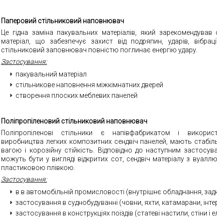
Паперовий стільниковий наповнювач
Це гідна заміна пакувальних матеріалів, який зарекомендував 
матеріал, що забезпечує захист від подряпин, ударів, вібраці
стільниковий заповнювач повністю поглинає енергію удару
.
Застосування
:
пакувальний матеріал
стільникове наповнення міжкімнатних дверей
створення плоских меблевих панелей
Поліпропіленовий стільниковий наповнювач
Поліпропіленові стільники є напівфабрикатом і викорис
виробництва легких композитних сендвіч панелей, мають стабіл
вагою і корозійну стійкість. Відповідно до наступним застосув
можуть бути у вигляді відкритих сот, сендвіч матеріалу з вуалл
пластиковою плівкою
.
Застосування
:
в
в автомобільній промисловості (внутрішнє обладнання, задні
застосування в суднобудуванні (човни, яхти, катамарани, інте
застосування в конструкціях поїздів (статеві настили, стіни і е