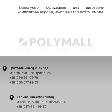
Пропонуємо обладнання для виготовлення
композитних виробів, нанесення гелькоута і смоли.
Центральний офіс і склад
м. Київ, вул. Електриків, 26
+38 (044) 351-75-78
+38 (050) 577-88-55
Харківський офіс і склад
м Харків, в'їзд Ващенківський, 4
+38 (057) 341- 66- 50