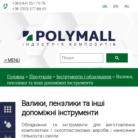
+38(044) 351-75-78
UA
EN
RU
+38 (050) 577-88-55
≡ MENU
Головна
»
Продукція
»
Інструменти і обладнання
»
Валики,
пензлики та інші допоміжні інструменти
Валики, пензлики та інші
допоміжні інструменти
Обладнання та інструменти для виготовлення
композитних / склопластикових виробів і нанесення
гелькоута і смоли.