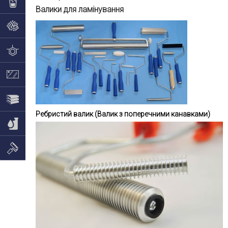
Валики для ламінування
Ребристий валик (Валик з поперечними канавками)