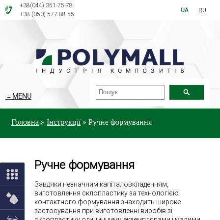
+38(044) 351-75-78
UA
RU
+38 (050) 577-88-55
≡ MENU
Головна
»
Інструкції
»
Ручне формування
Ручне формування
Завдяки незначним капіталовкладенням,
виготовлення склопластику за технологією
контактного формування знаходить широке
застосування при виготовленні виробів зі
склопластику одиничними екземплярами і малими