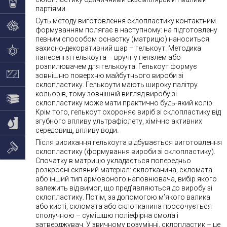
партіями.
Суть методу виготовлення склопластику контактним
формуванням полягає в наступному: на підготовлену
певним способом оснастку (матрицю) наноситься
захисно-декоративний шар – гелькоут. Методика
нанесення гелькоута – вручну пензлем або
розпилювачем для гелькоута. Гелькоут формує
зовнішню поверхню майбутнього вироби зі
склопластику. Гелькоути мають широку палітру
кольорів, тому зовнішній вигляд виробу зі
склопластику може мати практично будь-який колір.
Крім того, гелькоут охороняє виріб зі склопластику від
згубного впливу ультрафіолету, хімічно активних
середовищ, впливу води.
Після висихання гелькоута відбувається виготовлення
склопластику (формування вироби зі склопластику).
Спочатку в матрицю укладається попередньо
розкроєні скляний матеріал: склотканина, скломата
або інший тип армовоного наповнювача, вибір якого
залежить від вимог, що пред’являються до виробу зі
склопластику. Потім, за допомогою м’якого валика
або кисті, скломата або склотканина просочується
сполучною – сумішшю поліефірна смола і
затверджувач. У звичному розумінні, склопластик – це