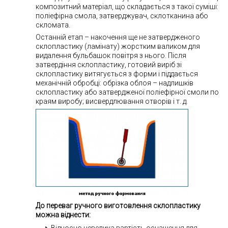
композитний матеріал, що складається з такої суміші:
поліефірна смола, затверджувач, склотканина або
скломата.
Останній етап – накочення ще не затвердженого
склопластику (ламінату) жорстким валиком для
видалення бульбашок повітря з нього. Після
затвердіння склопластику, готовий виріб зі
склопластику витягується з форми і піддається
механічній обробці: обрізка облоя – надлишків
склопластику або затвердженої поліефірної смоли по
краям виробу; висвердлювання отворів і т. д.
До переваг ручного виготовлення склопластику
можна віднести: